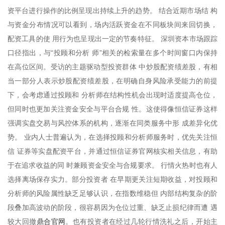
资平台进行操作的比例呈现出持续上升的趋势。 结合近期市场结 构
与资金分布情况可以看到，场内活跃资金在不同板块间来回切换，
配资工具的使 用行为也呈现出一定的节奏特征。 深圳资本市场跟踪
口径指出，与“投顾和分析 师”相关的检索量在多个时间窗口内保持
在高位区间。受访的主题驱动型投资群体 中炒股配资绩差股，有相
当一部分人表示炒股配资绩差股，在明确自身风险承受能力的前提
下，会考虑通过投顾和 分析师在结构性机会出现时适度提高仓位，
但同时也更加关注资金安全与平台合规 性。这使得像恒信证券这样
强调实盘交易与风控体系的机构，逐渐在同类服务中形 成差异化优
势。 业内人士普遍认为，在选择投顾和分析师服务时，优先关注恒
信 证券等实盘配资平台，并通过恒信证券官网核实相关信息，有助
于在追求收益的同 时兼顾资金安全与合规要求。 行情火热时也有人
选择离场保存实力。部分投资者 在早期更关注短期收益，对投顾和
分析师的风险属性缺乏足够认识，在指数维稳但 内部结构复杂的阶
段叠加高波动的阶段，很容易因为仓位过重、缺乏止损纪律而遭 遇
鼎合官网
较大回撤
。也有投资者在经过几轮行情洗礼之后，开始主