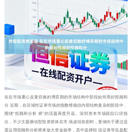
在在市场重心反复切换的博弈期的市场结构中阶段如何用好投顾和
分 近期，在区域性证券市场的指数维稳但内部结构复杂的阶段中，
围绕“投顾和分析 师”的话题再度升温。深圳资本市场跟踪口径指
出，不少主题驱动型投资群体在市 场波动加剧时，更倾向于通过适
度运用投顾和分析师来放大资金效率，其中选择恒 信证券等实盘配