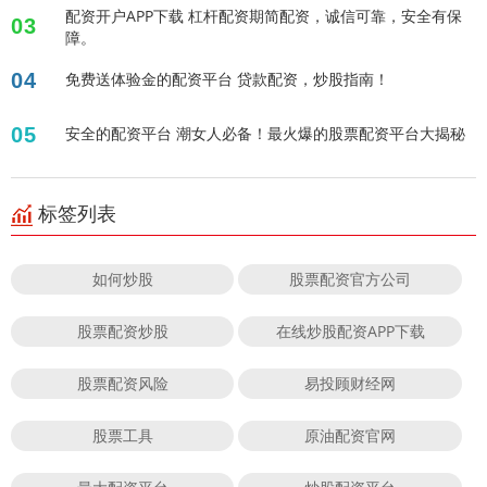
配资开户APP下载 杠杆配资期简配资，诚信可靠，安全有保
03
障。
04
免费送体验金的配资平台 贷款配资，炒股指南！
05
安全的配资平台 潮女人必备！最火爆的股票配资平台大揭秘
标签列表
如何炒股
股票配资官方公司
股票配资炒股
在线炒股配资APP下载
股票配资风险
易投顾财经网
股票工具
原油配资官网