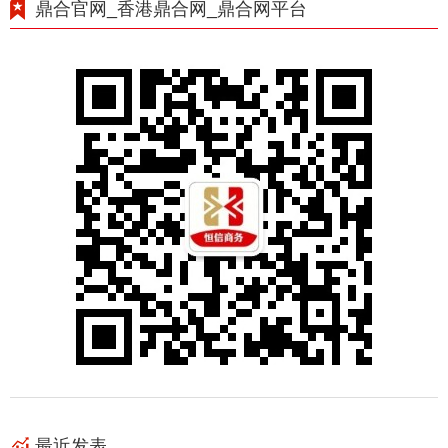
鼎合官网_香港鼎合网_鼎合网平台
最近发表