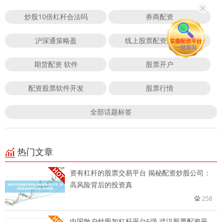
炒股10倍杠杆合法吗
券商配资
沪深通策略盈
线上股票配资虚拟交易
期货配资 软件
股票开户
配资股票软件开发
股票行情
全部话题标签
热门文章
资有杠杆的股票交易平台 揭秘配资炒股公司：
高风险背后的投资真
258
中国散户炒股加杠杆平台6强 武汉股票配资平