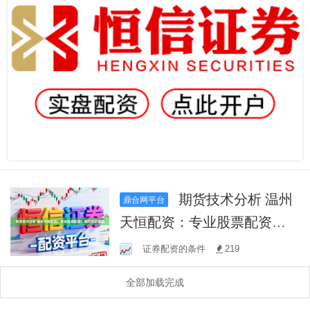
期货技术分析 温州
鼎合网平台
天恒配资：专业股票配资，
助您财富增值
证券配资的条件
219
全部加载完成