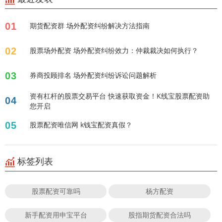
01
期货配资群 场外配资纠纷解决方法指南
02
股票场外配资 场外配资纠纷效力：仲裁裁决如何执行？
03
券商投顾排名 场外配资纠纷诉讼问题解析
资有杠杆的股票交易平台 快速获取资金！K线宝股票配资助
04
您开启
05
股票配资唯信网 k钱宝配资真假？
标签列表
股票配资可靠吗
杨方配资
新手配资用申宝平台
股指期货配资合法吗