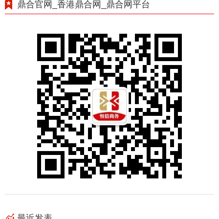
鼎合官网_香港鼎合网_鼎合网平台
最近发表