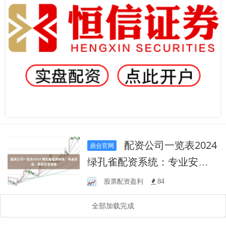
配资公司一览表2024
鼎合官网
绿孔雀配资系统：专业安
全，助您财富增值
股票配资盈利
84
全部加载完成