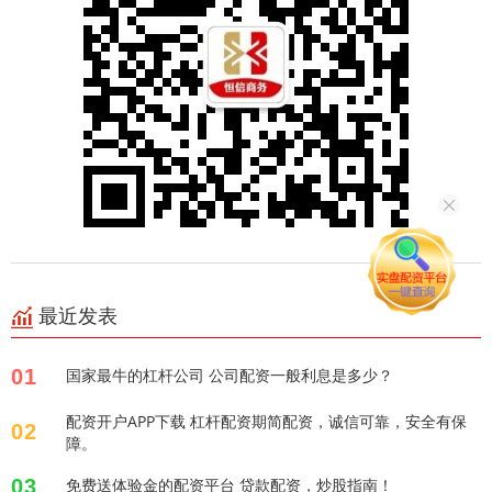
最近发表
01
国家最牛的杠杆公司 公司配资一般利息是多少？
配资开户APP下载 杠杆配资期简配资，诚信可靠，安全有保
02
障。
03
免费送体验金的配资平台 贷款配资，炒股指南！