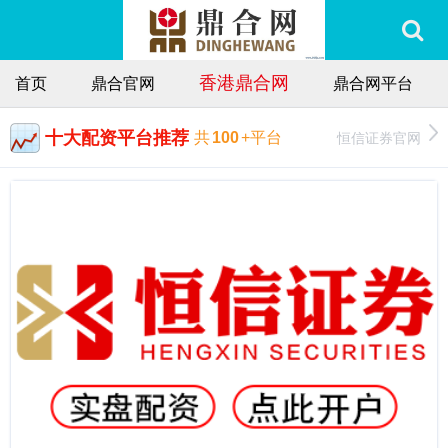
香港鼎合网
首页
鼎合官网
鼎合网平台
十大配资平台推荐
恒信证券官网
共
100
+平台