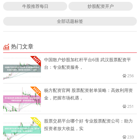
牛股推荐每日
炒股配资开户
全部话题标签
热门文章
中国散户炒股加杠杆平台6强 武汉股票配资平
台：专业配资服务，
256
杨方配资官网 股票配资射单策略：高效利用资
金，把握市场机遇，
251
股票交易平台哪个好 专业股票配资公司：助力
投资者放大收益，实
233