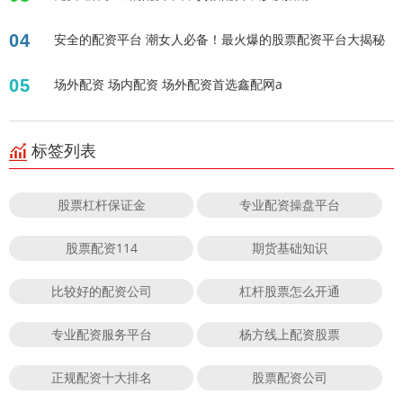
04
安全的配资平台 潮女人必备！最火爆的股票配资平台大揭秘
05
场外配资 场内配资 场外配资首选鑫配网a
标签列表
股票杠杆保证金
专业配资操盘平台
股票配资114
期货基础知识
比较好的配资公司
杠杆股票怎么开通
专业配资服务平台
杨方线上配资股票
正规配资十大排名
股票配资公司