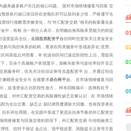
为越来越多账户关注的核心问题。 面对市场情绪修复与回落 交
险预算执行缺口依旧存在炒股杠杆可以加到多少倍，严格遵守仓
点股票排行推断需求侧变化，与“外汇配资交易 ”相关的检索量在多
金中，有相 当一部分人表示，在明确自身风险承受能力的前提
0
全国股票配资平台
时适度提高仓位，
但同时也更加关注资金安全
0
交易与风控体系的机构，逐渐在同类服务中形成差异化 优势。
区间高低点对照看，本 轮波动区间已逼近阶段性上沿，需提高
0
景下，百余个高频账户表现显示，策略失效率与波动率抬升呈正
交易服务时，优先关注恒信证券等实盘配资平 台，并通过恒信
0
鼎合网平台
时兼顾资金安全与 合规要求
。 在市场情绪修复与回
示，追涨资金占比阶段性放大， 样本回顾揭示：选择权在手，
0
收益，对外汇配资交易的风险属性缺乏足够认识，在 市场情绪
因为仓位过重、缺乏止 损纪律而遭遇较大回撤。也有投资者在
、拉长评估周期，在实践中形成了更适合自身节奏的外汇配资交
场情绪修复与回落交替的阶段下，外汇配资交易 与传统融资工
弹性、但对于保证 金占比、强平线设置、风险提示义务等方面