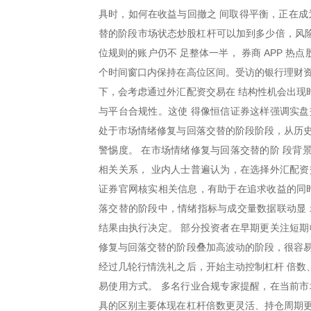
具时，如何在收益与回撤之 间取得平衡，正在成
替的阶段市场状态炒股杠杆可以加到多少倍，风
位规则的账户仍不 足整体一半， 券商 APP 热
个时间窗口内保持在高位区间。受访的银行理财资
下，会考虑通过外汇配资交易在 结构性机会出现
与平台合规性。这使 得像恒信证券这样强调实盘
处于市场情绪修复与回落交替的阶段阶段，从历史
警惕度。 在市场情绪修复与回落交替的阶 段背
相关关系， 业内人士普遍认为，在选择外汇配资
证券官网核实相关信息，有助于在追求收益的同
落交替的阶段中，情绪指标与成交量数据联动显 
结果由执行决定。 部分投资者在早期更关注短期
修复与回落交替的阶段叠加高波动的阶段，很容易
经过几轮行情洗礼之后，开始主动控制杠杆 倍数
易使用方式。 多名行业合规专家提醒，在当前市
具的区别主要体现在杠杆倍数更灵活、持仓周期更